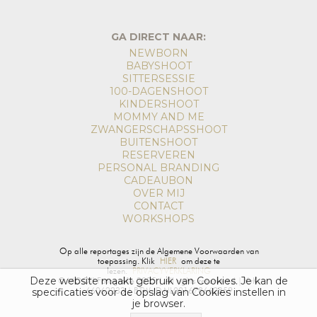
GA DIRECT NAAR:
NEWBORN
BABYSHOOT
SITTERSESSIE
100-DAGENSHOOT
KINDERSHOOT
MOMMY AND ME
ZWANGERSCHAPSSHOOT
BUITENSHOOT
RESERVEREN
PERSONAL BRANDING
CADEAUBON
OVER MIJ
CONTACT
WORKSHOPS
Op alle reportages zijn de Algemene Voorwaarden van
toepassing. Klik
HIER
om deze te
lezen.
PRIVACYVERKLARING
Deze website maakt gebruik van Cookies. Je kan de
© MOOI! Fotografie 2025 | All rights reservered | KvK:
66062233 | BTW-ID NL001678662B59
specificaties voor de opslag van Cookies instellen in
je browser.