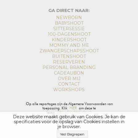
GA DIRECT NAAR:
NEWBORN
BABYSHOOT
SITTERSESSIE
100-DAGENSHOOT
KINDERSHOOT
MOMMY AND ME
ZWANGERSCHAPSSHOOT
BUITENSHOOT
RESERVEREN
PERSONAL BRANDING
CADEAUBON
OVER MIJ
CONTACT
WORKSHOPS
Op alle reportages zijn de Algemene Voorwaarden van
toepassing. Klik
HIER
om deze te
lezen.
PRIVACYVERKLARING
Deze website maakt gebruik van Cookies. Je kan de
© MOOI! Fotografie 2025 | All rights reservered | KvK:
66062233 | BTW-ID NL001678662B59
specificaties voor de opslag van Cookies instellen in
je browser.
Yes! Begrepen